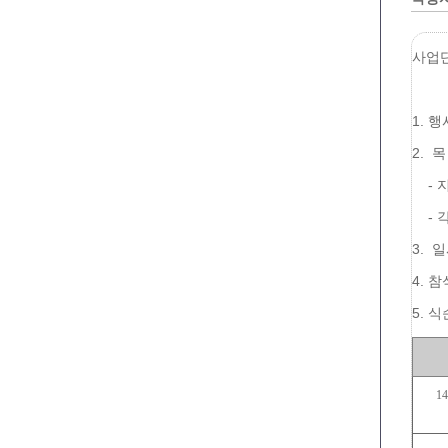
사업단
-
1. 
2. 
- 지
- 각
3. 일
4. 
5. 식
14