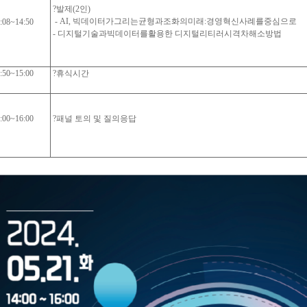
?
발제
(2
인
)
- AI,
빅데이터가그리는균형과조화의미래
:
경영혁신사례를중심으로
:08~14:50
-
디지털기술과빅데이터를활용한 디지털리티러시격차해소방법
:50~15:00
?
휴식시간
:00~16:00
?
패널 토의 및 질의응답