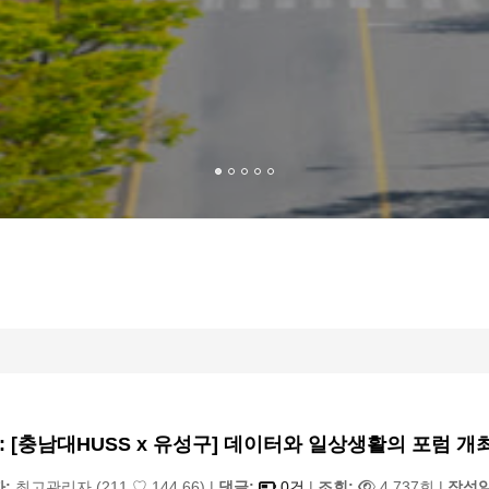
: [충남대HUSS x 유성구] 데이터와 일상생활의 포럼 개
자:
최고관리자
(211.♡.144.66)
|
댓글:
0건
|
조회:
4,737회
|
작성일