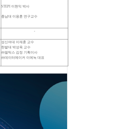
STEPI
이현익 박사
충남대 이용훈 연구교수
-
성신여대 이재훈 교수
한밭대 박성욱 교수
㈜멀틱스 김정 기획이사
㈜데이터메이커 이에녹 대표