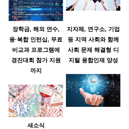
HUSS | 공
장학금, 해외 연수,
지자체, 연구소, 기업
지사항
융·복합 인턴십, 무료
등 지역 사회와 함께
비교과 프로그램에
사회 문제 해결형 디
"인문사회계도 알
경진대회 참가 지원
지털 융합인재 양성
아야 할 인공지능
기술" 특강 안내
까지
최고관리자
09-04
지역사회 연계 디
지털 직무능력 개
발과정 안내
최고관리자
07-28
HUSS | 공지사항
더보기
새소식