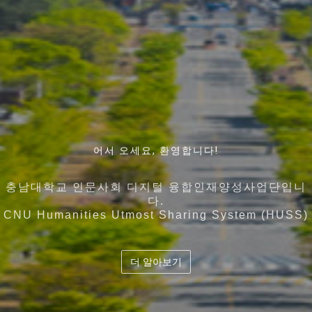
인간과 기술에 대한 근본적인 이해를 바탕으로 디지털
어서 오세요, 환영합니다!
언어와 커뮤니케이션, 뇌 · 인지과학 그리고 빅데이터 인
지역사회의 특성과 특화산업 , 각 대학의 강점을 고도화
디지털 시대 인간과 기술에 대한 통찰력을 바탕으로
기술을 활용하고
시킨 5개 대학이 컨소시엄을 구성하여
공지능을 아우르는 융합인재의 양성
충남대학교 인문사회 디지털 융합인재양성사업단입니
공존 · 공공 · 공유의 가치를 지향하는 디지털 시대의 창
다.
디지털 기술을 기반으로 사회문제 해결을 역량을 갖춘
교육 과정의 유기적 결합 및 협력과 공유체계 확립
충남대학교 인문사회 디지털 융합인재양성사업단
도
CNU Humanities Utmost Sharing System (HUSS)
융합인재양성
더 알아보기
더 알아보기
더 알아보기
더 알아보기
더 알아보기