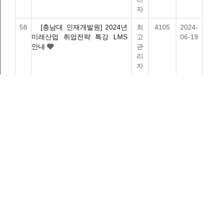
자
58
[충남대 인재개발원] 2024년
최
4105
2024-
미래산업 취업전략 특강 LMS
고
06-19
안내
관
리
자
57
인문사회 융합인재양성사업단
최
4091
2023-
사업설명회 및 전공 학생 모집
고
11-30
관
리
자
56
HUSS 게시판 테스트 8
최
4065
2023-
고
11-24
관
리
자
게시물 검색