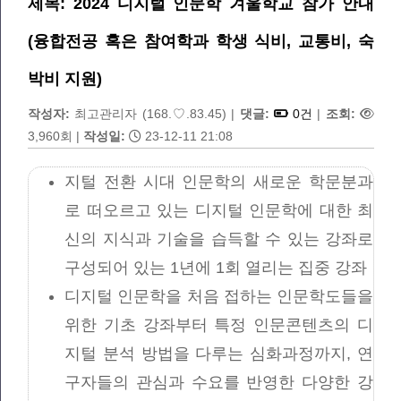
제목: 2024 디지털 인문학 겨울학교 참가 안내
(융합전공 혹은 참여학과 학생 식비, 교통비, 숙
박비 지원)
작성자:
최고관리자
(168.♡.83.45)
|
댓글:
0건
|
조회:
3,960회
|
작성일:
23-12-11 21:08
지털 전환 시대 인문학의 새로운 학문분과
로 떠오르고 있는 디지털 인문학에 대한 최
신의 지식과 기술을 습득할 수 있는 강좌로
구성되어 있는 1년에 1회 열리는 집중 강좌
디지털 인문학을 처음 접하는 인문학도들을
위한 기초 강좌부터 특정 인문콘텐츠의 디
지털 분석 방법을 다루는 심화과정까지, 연
구자들의 관심과 수요를 반영한 다양한 강