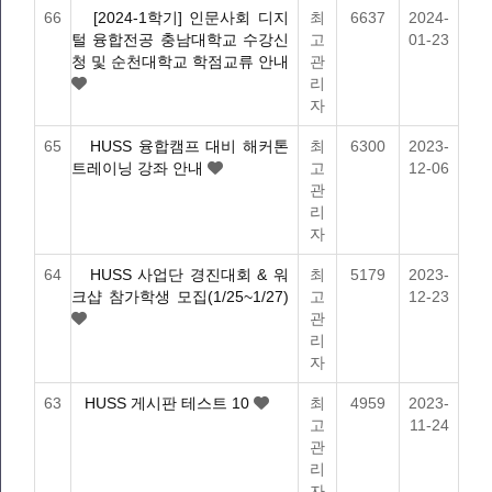
66
[2024-1학기] 인문사회 디지
최
6637
2024-
털 융합전공 충남대학교 수강신
고
01-23
청 및 순천대학교 학점교류 안내
관
리
자
65
HUSS 융합캠프 대비 해커톤
최
6300
2023-
트레이닝 강좌 안내
고
12-06
관
리
자
64
HUSS 사업단 경진대회 & 워
최
5179
2023-
크샵 참가학생 모집(1/25~1/27)
고
12-23
관
리
자
63
HUSS 게시판 테스트 10
최
4959
2023-
고
11-24
관
리
자