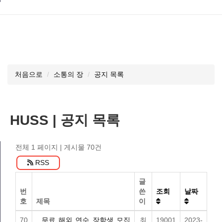
처음으로
소통의 장
공지 목록
HUSS | 공지 목록
전체 1 페이지
| 게시물 70건
RSS
글
번
쓴
조회
날짜
호
제목
이
70
무료 해외 연수 장학생 모집
최
19001
2023-