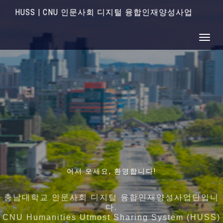
HUSS | CNU 인문사회 디지털 융합인재양성사업
Toggle
인간과 기술에 대한 근본적인 이해를 바탕으로 디지털
어서 오세요, 환영합니다!
언어와 커뮤니케이션, 뇌 · 인지과학 그리고 빅데이터 인
지역사회의 특성과 특화산업 , 각 대학의 강점을 고도화
디지털 시대 인간과 기술에 대한 통찰력을 바탕으로
기술을 활용하고
시킨 5개 대학이 컨소시엄을 구성하여
공지능을 아우르는 융합인재의 양성
충남대학교 인문사회 디지털 융합인재양성사업단입니
공존 · 공공 · 공유의 가치를 지향하는 디지털 시대의 창
다.
디지털 기술을 기반으로 사회문제 해결을 역량을 갖춘
교육 과정의 유기적 결합 및 협력과 공유체계 확립
충남대학교 인문사회 디지털 융합인재양성사업단
도
CNU Humanities Utmost Sharing System (HUSS)
융합인재양성