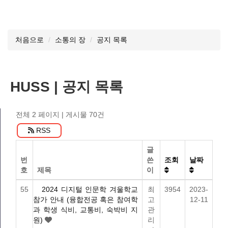
처음으로
소통의 장
공지 목록
HUSS | 공지 목록
전체 2 페이지
| 게시물 70건
RSS
글
번
쓴
조회
날짜
호
제목
이
55
2024 디지털 인문학 겨울학교
최
3954
2023-
참가 안내 (융합전공 혹은 참여학
고
12-11
과 학생 식비, 교통비, 숙박비 지
관
원)
리