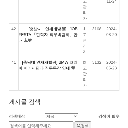
고
11-24
관
리
자
42
[충남대 인재개발원] JOB
최
3168
2024-
FESTA 「현직자 직무박람회」안
고
08-20
내
관
리
자
41
[충남대 인재개발원] BMW 코리
최
3132
2024-
아 미래재단과 직무특강 안내
고
05-23
관
리
자
게시물 검색
검색대상
검색어
필수
검색