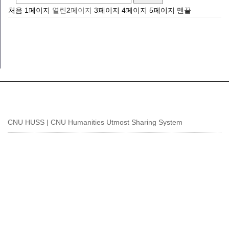
처음
1
페이지
열린
2
페이지
3
페이지
4
페이지
5
페이지
맨끝
CNU HUSS | CNU Humanities Utmost Sharing System
CNU 인문사회 디지털 융합인재양성사업단
[34134] 대전시 유성구 대학로 99