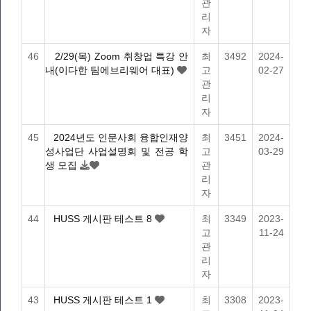
관
리
자
46
2/29(목) Zoom 취창업 특강 안
최
3492
2024-
내(이다한 팀에브리웨어 대표)
고
02-27
관
리
자
45
2024년도 인문사회 융합인재양
최
3451
2024-
성사업단 사업설명회 및 전공 학
고
03-29
생 모집
관
리
자
44
HUSS 게시판 테스트 8
최
3349
2023-
고
11-24
관
리
자
43
HUSS 게시판 테스트 1
최
3308
2023-