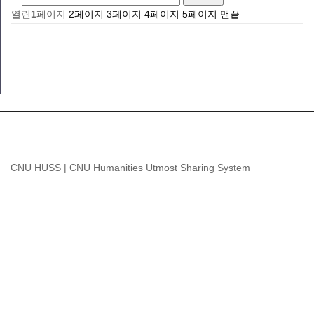
열린
1
페이지
2
페이지
3
페이지
4
페이지
5
페이지
맨끝
CNU HUSS | CNU Humanities Utmost Sharing System
CNU 인문사회 디지털 융합인재양성사업단
[34134] 대전시 유성구 대학로 99