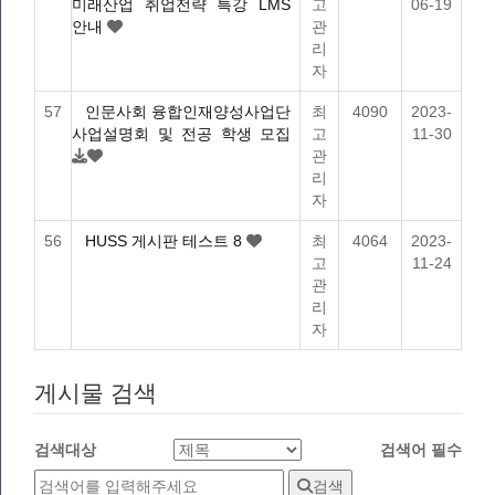
미래산업 취업전략 특강 LMS
고
06-19
안내
관
리
자
57
인문사회 융합인재양성사업단
최
4090
2023-
사업설명회 및 전공 학생 모집
고
11-30
관
리
자
56
HUSS 게시판 테스트 8
최
4064
2023-
고
11-24
관
리
자
게시물 검색
검색대상
검색어
필수
검색