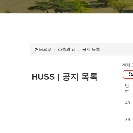
처음으로
소통의 장
공지 목록
전체 
HUSS | 공지 목록
번
호
40
39