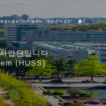
학생지원
가치 공유
2026년 비교과
인공지능을 아우르는 융합인재의
킨 5개 대학이 컨소시엄을 구
지털 기술을 활용하고
을 바탕으로
사업단입니다.
을 갖춘 융합인재양성
지털 시대의 창도
tem (HUSS)
유체계 확립
양성사업단