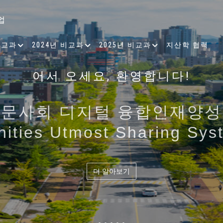
업
비교과
2024년 비교과
2025년 비교과
지산학 협력
 인지과학 그리고 빅데이터 
, 각 대학의 강점을 고도화시
어서 오세요, 환영합니다!
 근본적인 이해를 바탕으로 디
대 인간과 기술에 대한 통찰력
성하여
양성
인문사회 디지털 융합인재양성
으로 사회문제 해결을 역량
· 공유의 가치를 지향하는 디
ities Utmost Sharing Sys
의 유기적 결합 및 협력과 공
교 인문사회 디지털 융합인재
더 알아보기
더 알아보기
더 알아보기
더 알아보기
더 알아보기