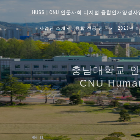
HUSS | CNU 인문사회 디지털 융합인재양성사
사업단 소개
융합 전공 안내
2023년 
언어와 커뮤니케이션, 뇌 ·
지역사회의 특성과 특화산업 
인간과 기술에 대한
디지털 시
충남대학교 
디지털 기술을 기반
공존 · 공공 
CNU Human
교육 과정
충남대학