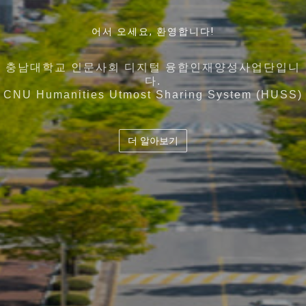
인간과 기술에 대한 근본적인 이해를 바탕으로 디지털
어서 오세요, 환영합니다!
언어와 커뮤니케이션, 뇌 · 인지과학 그리고 빅데이터 인
지역사회의 특성과 특화산업 , 각 대학의 강점을 고도화
디지털 시대 인간과 기술에 대한 통찰력을 바탕으로
기술을 활용하고
시킨 5개 대학이 컨소시엄을 구성하여
공지능을 아우르는 융합인재의 양성
충남대학교 인문사회 디지털 융합인재양성사업단입니
공존 · 공공 · 공유의 가치를 지향하는 디지털 시대의 창
다.
디지털 기술을 기반으로 사회문제 해결을 역량을 갖춘
교육 과정의 유기적 결합 및 협력과 공유체계 확립
충남대학교 인문사회 디지털 융합인재양성사업단
도
CNU Humanities Utmost Sharing System (HUSS)
융합인재양성
더 알아보기
더 알아보기
더 알아보기
더 알아보기
더 알아보기