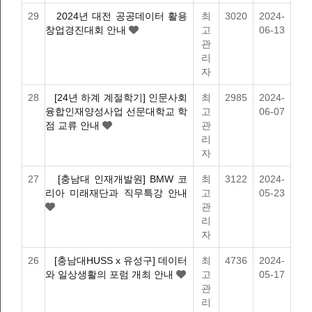
29
2024년 대전 공공데이터 활용
최
3020
2024-
창업경진대회 안내
고
06-13
관
리
자
28
[24년 하계 계절학기] 인문사회
최
2985
2024-
융합인재양성사업 선문대학교 학
고
06-07
점 교류 안내
관
리
자
27
[충남대 인재개발원] BMW 코
최
3122
2024-
리아 미래재단과 직무특강 안내
고
05-23
관
리
자
26
[충남대HUSS x 유성구] 데이터
최
4736
2024-
와 일상생활의 포럼 개최 안내
고
05-17
관
리