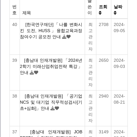
글
번
쓴
조회
날짜
호
제목
이
40
[한국연구재단]「나를 변화시
최
2708
2024-
킨 도전, HUSS」융합교육과정
고
09-05
참여수기 공모전 안내
관
리
자
39
[충남대 인재개발원] 「2024년
최
2650
2024-
2학기 미래산업취업전략 특강」
고
09-03
안내
관
리
자
38
[충남대 인재개발원] 「공기업
최
2940
2024-
NCS 및 대기업 직무적성검사[기
고
08-21
초+심화]」안내
관
리
자
37
[충남대 인재개발원] JOB
최
3149
2024-