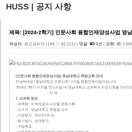
HUSS | 공지 사항
제목: [2024-2학기] 인문사회 융합인재양성사업 
작성자:
최고관리자
(168.♡.82.211)
|
댓글:
0건
|
조회:
2,66
[인문사회 융합인재양성사업] 영남대학교 학점교류 안내
안녕하세요? 충남대학교 인문사회 디지털 융합인재사업단입니다.
2024년 2학기 디지털 컨소시엄 내 영남대학교 교과목의 수강신청을 안내드
- 아 래 -
1. 교과목 정보
- 과목명 : 지역재생과 디지털 문화기획
- 교수자 : 영남대학교 주형일 교수
- 수업방식 : 온라인(무크)
- 평가방식 : 상대평가
- 수업목표