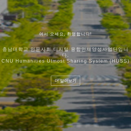
인간과 기술에 대한 근본적인 이해를 바탕으로 디지털
어서 오세요, 환영합니다!
언어와 커뮤니케이션, 뇌 · 인지과학 그리고 빅데이터 인
지역사회의 특성과 특화산업 , 각 대학의 강점을 고도화
디지털 시대 인간과 기술에 대한 통찰력을 바탕으로
기술을 활용하고
시킨 5개 대학이 컨소시엄을 구성하여
공지능을 아우르는 융합인재의 양성
충남대학교 인문사회 디지털 융합인재양성사업단입니
공존 · 공공 · 공유의 가치를 지향하는 디지털 시대의 창
다.
디지털 기술을 기반으로 사회문제 해결을 역량을 갖춘
교육 과정의 유기적 결합 및 협력과 공유체계 확립
충남대학교 인문사회 디지털 융합인재양성사업단
도
CNU Humanities Utmost Sharing System (HUSS)
융합인재양성
더 알아보기
더 알아보기
더 알아보기
더 알아보기
더 알아보기