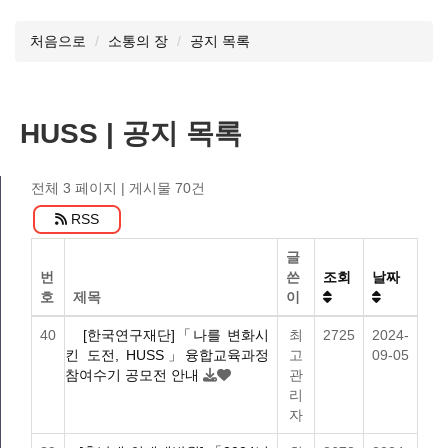
처음으로
소통의 장
공지 목록
HUSS | 공지 목록
전체 3 페이지
| 게시물 70건
RSS
글
번
쓴
조회
날짜
호
제목
이
40
[한국연구재단]「나를 변화시
최
2725
2024-
킨 도전, HUSS」융합교육과정
고
09-05
참여수기 공모전 안내
관
리
자