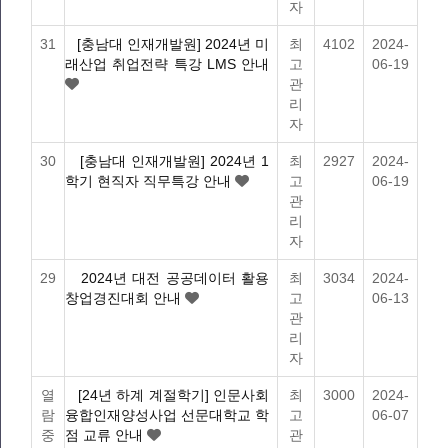
자
31
[충남대 인재개발원] 2024년 미
최
4102
2024-
래산업 취업전략 특강 LMS 안내
고
06-19
관
리
자
30
[충남대 인재개발원] 2024년 1
최
2927
2024-
학기 현직자 직무특강 안내
고
06-19
관
리
자
29
2024년 대전 공공데이터 활용
최
3034
2024-
창업경진대회 안내
고
06-13
관
리
자
열
[24년 하계 계절학기] 인문사회
최
3000
2024-
람
융합인재양성사업 선문대학교 학
고
06-07
중
점 교류 안내
관