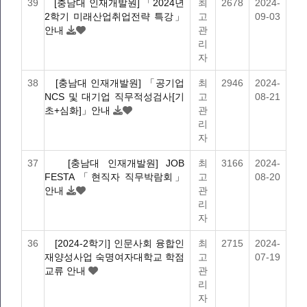
39
[충남대 인재개발원] 「2024년
최
2678
2024-
2학기 미래산업취업전략 특강」
고
09-03
안내
관
리
자
38
[충남대 인재개발원] 「공기업
최
2946
2024-
NCS 및 대기업 직무적성검사[기
고
08-21
초+심화]」안내
관
리
자
37
[충남대 인재개발원] JOB
최
3166
2024-
FESTA 「현직자 직무박람회」
고
08-20
안내
관
리
자
36
[2024-2학기] 인문사회 융합인
최
2715
2024-
재양성사업 숙명여자대학교 학점
고
07-19
교류 안내
관
리
자