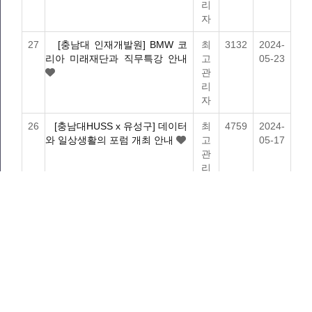
리
자
27
[충남대 인재개발원] BMW 코
최
3132
2024-
리아 미래재단과 직무특강 안내
고
05-23
관
리
자
26
[충남대HUSS x 유성구] 데이터
최
4759
2024-
와 일상생활의 포럼 개최 안내
고
05-17
관
리
자
게시물 검색
검색대상
검색어
필수
검색
처음
1
페이지
2
페이지
열린
3
페이지
4
페이지
5
페이지
맨끝