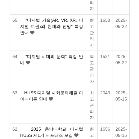
리
자
65
"디지털 기술(AR, VR, XR, 디
최
1658
2025-
지털 트윈)의 현재와 전망" 특강
고
05-22
안내
관
리
자
64
"디지털 시대의 문학" 특강 안
최
1531
2025-
내
고
05-22
관
리
자
63
HUSS 디지털 사회문제해결 아
최
2043
2025-
이디어톤 안내
고
05-15
관
리
자
62
2025 충남대학교 디지털
최
1656
2025-
HUSS 제1기 서포터즈 모집
고
05-15