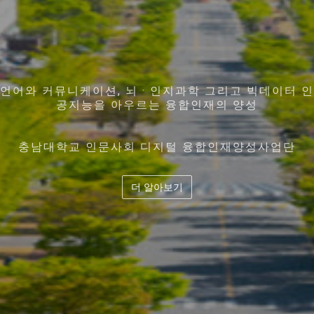
인간과 기술에 대한 근본적인 이해를 바탕으로 디지털
어서 오세요, 환영합니다!
언어와 커뮤니케이션, 뇌 · 인지과학 그리고 빅데이터 인
지역사회의 특성과 특화산업 , 각 대학의 강점을 고도화
디지털 시대 인간과 기술에 대한 통찰력을 바탕으로
기술을 활용하고
시킨 5개 대학이 컨소시엄을 구성하여
공지능을 아우르는 융합인재의 양성
충남대학교 인문사회 디지털 융합인재양성사업단입니
공존 · 공공 · 공유의 가치를 지향하는 디지털 시대의 창
다.
디지털 기술을 기반으로 사회문제 해결을 역량을 갖춘
교육 과정의 유기적 결합 및 협력과 공유체계 확립
충남대학교 인문사회 디지털 융합인재양성사업단
도
CNU Humanities Utmost Sharing System (HUSS)
융합인재양성
더 알아보기
더 알아보기
더 알아보기
더 알아보기
더 알아보기