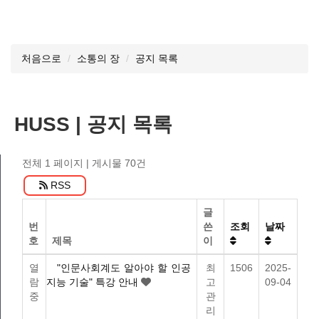
처음으로
소통의 장
공지 목록
HUSS | 공지 목록
전체 1 페이지
| 게시물 70건
RSS
글
번
쓴
조회
날짜
호
제목
이
열
"인문사회계도 알아야 할 인공
최
1506
2025-
람
지능 기술" 특강 안내
고
09-04
중
관
리