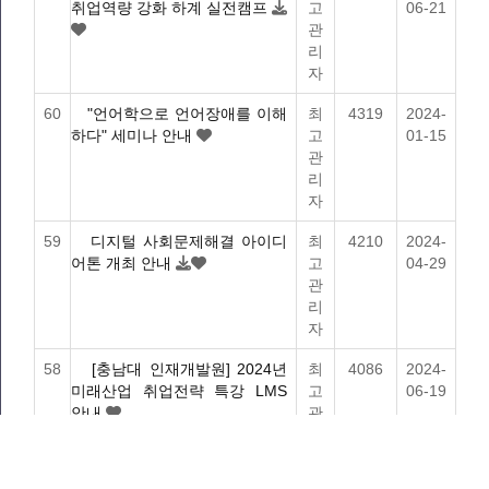
취업역량 강화 하계 실전캠프
고
06-21
관
리
자
60
"언어학으로 언어장애를 이해
최
4319
2024-
하다" 세미나 안내
고
01-15
관
리
자
59
디지털 사회문제해결 아이디
최
4210
2024-
어톤 개최 안내
고
04-29
관
리
자
58
[충남대 인재개발원] 2024년
최
4086
2024-
미래산업 취업전략 특강 LMS
고
06-19
안내
관
리
자