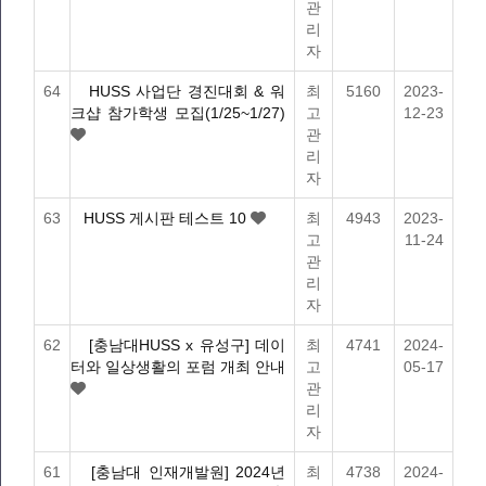
관
리
자
64
HUSS 사업단 경진대회 & 워
최
5160
2023-
크샵 참가학생 모집(1/25~1/27)
고
12-23
관
리
자
63
HUSS 게시판 테스트 10
최
4943
2023-
고
11-24
관
리
자
62
[충남대HUSS x 유성구] 데이
최
4741
2024-
터와 일상생활의 포럼 개최 안내
고
05-17
관
리
자
61
[충남대 인재개발원] 2024년
최
4738
2024-