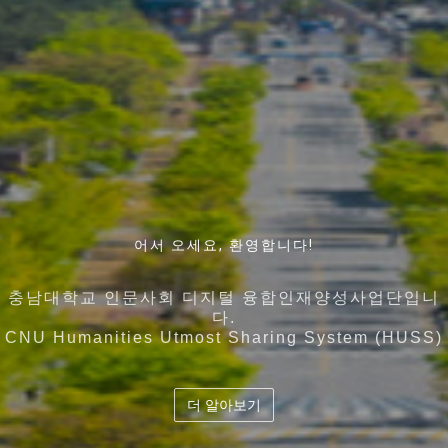
인간과 기술에 대한 근본적인 이해를 바탕으로 디지털
어서 오세요, 환영합니다!
언어와 커뮤니케이션, 뇌 · 인지과학 그리고 빅데이터 인
지역사회의 특성과 특화산업 , 각 대학의 강점을 고도화
디지털 시대 인간과 기술에 대한 통찰력을 바탕으로
기술을 활용하고
시킨 5개 대학이 컨소시엄을 구성하여
공지능을 아우르는 융합인재의 양성
충남대학교 인문사회 디지털 융합인재양성사업단입니
공존 · 공공 · 공유의 가치를 지향하는 디지털 시대의 창
다.
디지털 기술을 기반으로 사회문제 해결을 역량을 갖춘
교육 과정의 유기적 결합 및 협력과 공유체계 확립
충남대학교 인문사회 디지털 융합인재양성사업단
도
CNU Humanities Utmost Sharing System (HUSS)
융합인재양성
더 알아보기
더 알아보기
더 알아보기
더 알아보기
더 알아보기