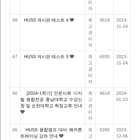
리
자
68
HUSS 게시판 테스트 4
최
9518
2023-
고
11-24
관
리
자
67
HUSS 게시판 테스트 3
최
6935
2023-
고
11-24
관
리
자
66
[2024-1학기] 인문사회 디지
최
6614
2024-
털 융합전공 충남대학교 수강신
고
01-23
청 및 순천대학교 학점교류 안내
관
리
자
65
HUSS 융합캠프 대비 해커톤
최
6280
2023-
트레이닝 강좌 안내
고
12-06