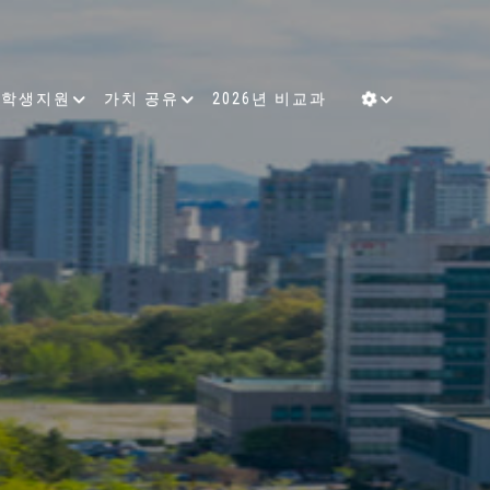
학생지원
가치 공유
2026년 비교과
인공지능을 아우르는 융합인재의
킨 5개 대학이 컨소시엄을 구