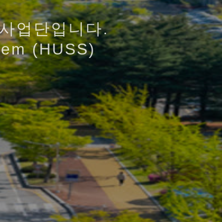
지털 기술을 활용하고
을 바탕으로
사업단입니다.
을 갖춘 융합인재양성
지털 시대의 창도
tem (HUSS)
유체계 확립
양성사업단