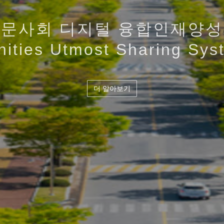
 근본적인 이해를 바탕으로 디
대 인간과 기술에 대한 통찰력
성하여
양성
인문사회 디지털 융합인재양성
으로 사회문제 해결을 역량
· 공유의 가치를 지향하는 디
ities Utmost Sharing Sys
의 유기적 결합 및 협력과 공
교 인문사회 디지털 융합인재
더 알아보기
더 알아보기
더 알아보기
더 알아보기
더 알아보기