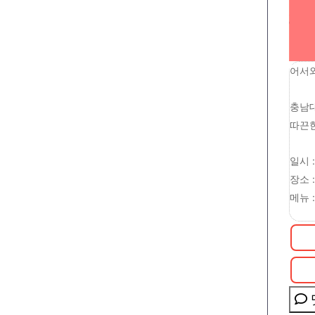
어서와
충남대
따끈한
일시 : 
장소 
메뉴 