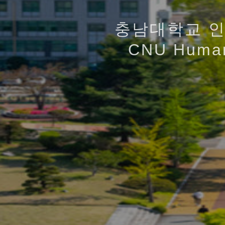
인간과 기술에 대한
디지털 시
충남대학교 
디지털 기술을 기반
공존 · 공공 
CNU Human
교육 과정
충남대학