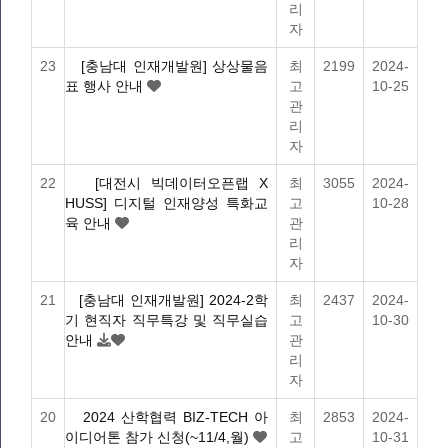
리
자
23
[충남대 인재개발원] 상상물음
최
2199
2024-
표 행사 안내
고
10-25
관
리
자
22
[대전시 빅데이터오픈랩 X
최
3055
2024-
HUSS] 디지털 인재양성 특화교
고
10-28
육 안내
관
리
자
21
[충남대 인재개발원] 2024-2학
최
2437
2024-
기 현직자 직무특강 및 직무실습
고
10-30
안내
관
리
자
20
2024 산학협력 BIZ-TECH 아
최
2853
2024-
이디어톤 참가 신청(~11/4,월)
고
10-31