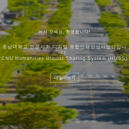
인간과 기술에 대한 근본적인 이해를 바탕으로 디지털
어서 오세요, 환영합니다!
언어와 커뮤니케이션, 뇌 · 인지과학 그리고 빅데이터 인
지역사회의 특성과 특화산업 , 각 대학의 강점을 고도화
디지털 시대 인간과 기술에 대한 통찰력을 바탕으로
기술을 활용하고
시킨 5개 대학이 컨소시엄을 구성하여
공지능을 아우르는 융합인재의 양성
충남대학교 인문사회 디지털 융합인재양성사업단입니
공존 · 공공 · 공유의 가치를 지향하는 디지털 시대의 창
다.
디지털 기술을 기반으로 사회문제 해결을 역량을 갖춘
교육 과정의 유기적 결합 및 협력과 공유체계 확립
충남대학교 인문사회 디지털 융합인재양성사업단
도
CNU Humanities Utmost Sharing System (HUSS)
융합인재양성
더 알아보기
더 알아보기
더 알아보기
더 알아보기
더 알아보기