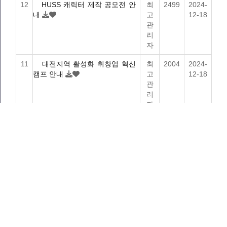
12
HUSS 캐릭터 제작 공모전 안
최
2499
2024-
내
고
12-18
관
리
자
11
대전지역 활성화 취창업 혁신
최
2004
2024-
캠프 안내
고
12-18
관
리
자
게시물 검색
검색대상
검색어
필수
검색
처음
1
페이지
2
페이지
3
페이지
열린
4
페이지
5
페이지
맨끝