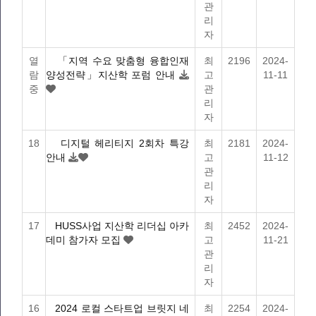
관
리
자
열
「지역 수요 맞춤형 융합인재
최
2196
2024-
람
양성전략」지산학 포럼 안내
고
11-11
중
관
리
자
18
디지털 헤리티지 2회차 특강
최
2181
2024-
안내
고
11-12
관
리
자
17
HUSS사업 지산학 리더십 아카
최
2452
2024-
데미 참가자 모집
고
11-21
관
리
자
16
2024 로컬 스타트업 브릿지 네
최
2254
2024-