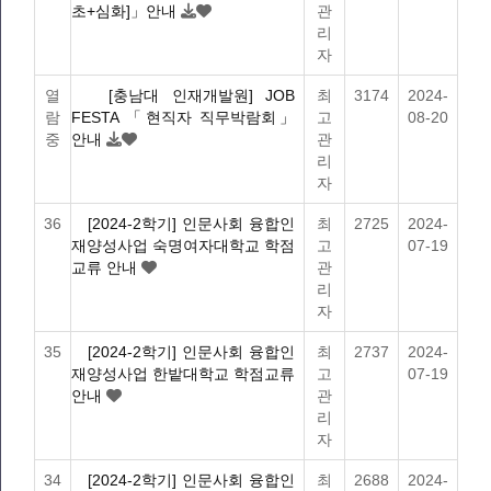
초+심화]」안내
관
리
자
열
[충남대 인재개발원] JOB
최
3174
2024-
람
FESTA 「현직자 직무박람회」
고
08-20
중
안내
관
리
자
36
[2024-2학기] 인문사회 융합인
최
2725
2024-
재양성사업 숙명여자대학교 학점
고
07-19
교류 안내
관
리
자
35
[2024-2학기] 인문사회 융합인
최
2737
2024-
재양성사업 한밭대학교 학점교류
고
07-19
안내
관
리
자
34
[2024-2학기] 인문사회 융합인
최
2688
2024-