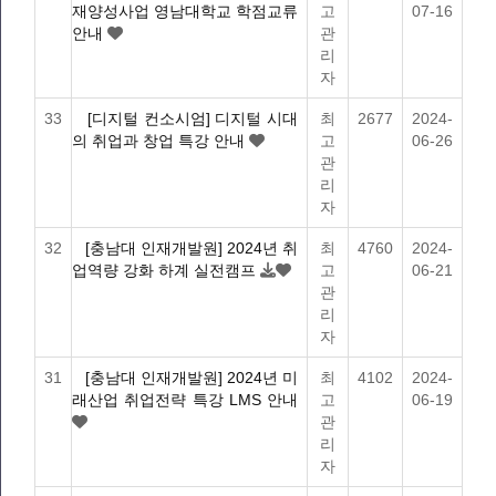
재양성사업 영남대학교 학점교류
고
07-16
안내
관
리
자
33
[디지털 컨소시엄] 디지털 시대
최
2677
2024-
의 취업과 창업 특강 안내
고
06-26
관
리
자
32
[충남대 인재개발원] 2024년 취
최
4760
2024-
업역량 강화 하계 실전캠프
고
06-21
관
리
자
31
[충남대 인재개발원] 2024년 미
최
4102
2024-
래산업 취업전략 특강 LMS 안내
고
06-19
관
리
자