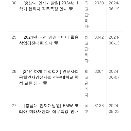
30
[충남대 인재개발원] 2024년 1
최
2930
2024-
학기 현직자 직무특강 안내
고
06-19
관
리
자
29
2024년 대전 공공데이터 활용
최
3042
2024-
창업경진대회 안내
고
06-13
관
리
자
28
[24년 하계 계절학기] 인문사회
최
3004
2024-
융합인재양성사업 선문대학교 학
고
06-07
점 교류 안내
관
리
자
27
[충남대 인재개발원] BMW 코
최
3138
2024-
리아 미래재단과 직무특강 안내
고
05-23
관
리
자