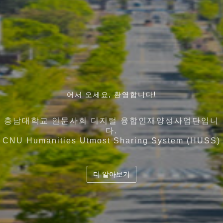
인간과 기술에 대한 근본적인 이해를 바탕으로 디지털
어서 오세요, 환영합니다!
언어와 커뮤니케이션, 뇌 · 인지과학 그리고 빅데이터 인
지역사회의 특성과 특화산업 , 각 대학의 강점을 고도화
디지털 시대 인간과 기술에 대한 통찰력을 바탕으로
기술을 활용하고
시킨 5개 대학이 컨소시엄을 구성하여
공지능을 아우르는 융합인재의 양성
충남대학교 인문사회 디지털 융합인재양성사업단입니
공존 · 공공 · 공유의 가치를 지향하는 디지털 시대의 창
다.
디지털 기술을 기반으로 사회문제 해결을 역량을 갖춘
교육 과정의 유기적 결합 및 협력과 공유체계 확립
충남대학교 인문사회 디지털 융합인재양성사업단
도
CNU Humanities Utmost Sharing System (HUSS)
융합인재양성
더 알아보기
더 알아보기
더 알아보기
더 알아보기
더 알아보기