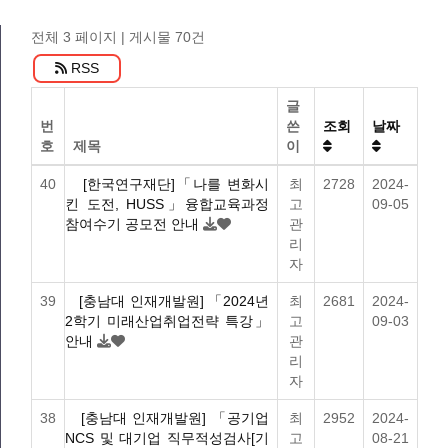
전체 3 페이지
| 게시물 70건
RSS
글
번
쓴
조회
날짜
호
제목
이
40
[한국연구재단]「나를 변화시
최
2728
2024-
킨 도전, HUSS」융합교육과정
고
09-05
참여수기 공모전 안내
관
리
자
39
[충남대 인재개발원] 「2024년
최
2681
2024-
2학기 미래산업취업전략 특강」
고
09-03
안내
관
리
자
38
[충남대 인재개발원] 「공기업
최
2952
2024-
NCS 및 대기업 직무적성검사[기
고
08-21